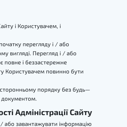
айту і Користувачем, і
очатку перегляду і / або
у вигляді. Перегляд і / або
є повне і беззастережне
йту Користувачем повинно бути
носторонньому порядку без будь—
м документом.
сті Адміністрації Сайту
і / або завантажувати інформацію