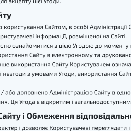
ля акцепту цієї Угоди.
йту
користування Сайтом, в особі Адміністрації С
истувачеві інформації, розміщеної на Сайті.
стю ознайомитися з цією Угодою до моменту п
користання Сайту в електронному та друкованом
інше використання Сайту Користувачем означа
азі незгоди з умовами Угоди, використання Са
а / або доповнено Адміністрацією Сайту в од
ня. Ця Угода є відкритим і загальнодоступни
айту і Обмеження відповідально
актер і дозволяє Користувачеві переглядати 