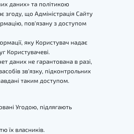
них даних» та політикою
є згоду, що Адміністрація Сайту
рмацію, пов'язану з доступом
формації, яку Користувач надає
уг Користувачеві.
ет даних не гарантована в разі,
асобів зв'язку, підконтрольних
 завдані таким доступом.
овані Угодою, підлягають
тю їх власників.