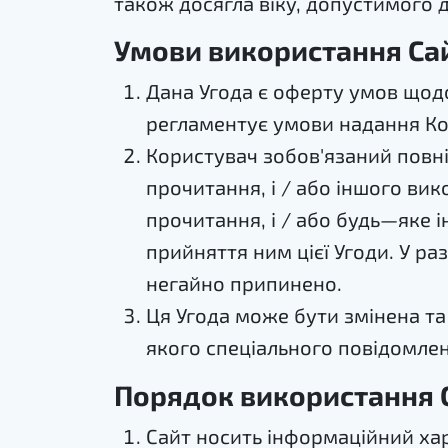
також досягла віку, допустимого д
Умови використання Са
Дана Угода є оферту умов щодо 
регламентує умови надання Кор
Користувач зобов'язаний повні
прочитання, і / або іншого ви
прочитання, і / або будь—яке 
прийняття ним цієї Угоди. У р
негайно припинено.
Ця Угода може бути змінена т
якого спеціального повідомлен
Порядок використання С
Сайт носить інформаційний хар