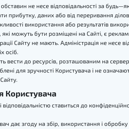
 обставин не несе відповідальності за будь—як
и прибутку, даних або від переривання ділово
ливості використання або результатів викори
які можуть бути розміщені на Сайті, є рекламо
ації Сайту не мають. Адміністрація не несе від
х осіб.
ть вести до ресурсів, розташованим на серве
блені для зручності Користувача і не означаю
 Сайту.
я Користувача
і відповідальністю ставиться до конфіденційн
ач дає згоду на збір, використання і обробку