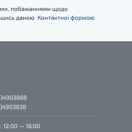
зіями, побажаннями щодо
авшись даною
Контактної формою
)4903888
)4903838
: 12:00 — 18:00