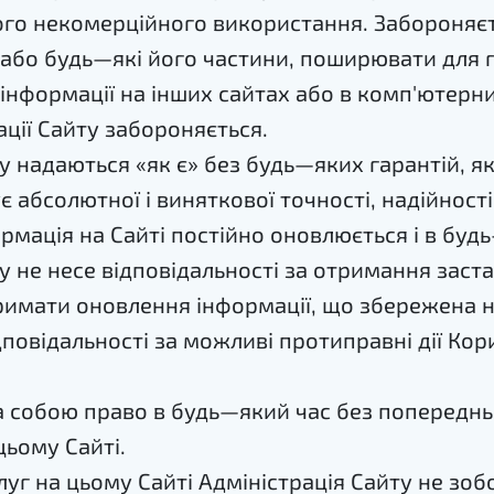
ого некомерційного використання. Забороняєт
 або будь—які його частини, поширювати для
 інформації на інших сайтах або в комп'ютер
ції Сайту забороняється.
у надаються «як є» без будь—яких гарантій, як
 абсолютної і виняткової точності, надійності,
ормація на Сайті постійно оновлюється і в б
у не несе відповідальності за отримання застар
римати оновлення інформації, що збережена на
дповідальності за можливі протиправні дії Кори
а собою право в будь—який час без попереднь
цьому Сайті.
слуг на цьому Сайті Адміністрація Сайту не зоб