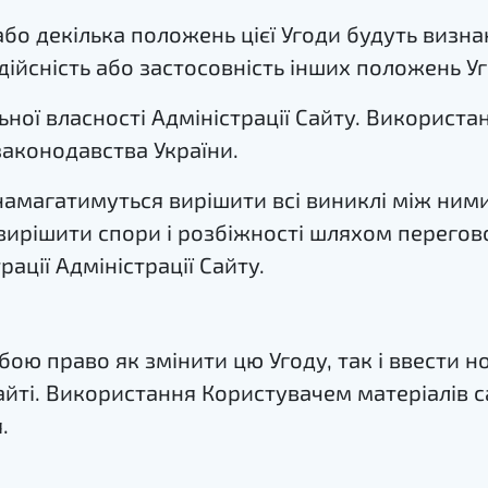
або декілька положень цієї Угоди будуть визн
дійсність або застосовність інших положень Уг
льної власності Адміністрації Сайту. Використ
законодавства України.
 намагатимуться вирішити всі виниклі між ним
 вирішити спори і розбіжності шляхом перегово
ації Адміністрації Сайту.
бою право як змінити цю Угоду, так і ввести н
айті. Використання Користувачем матеріалів с
.