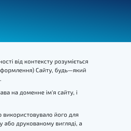
ості від контексту розуміється
оформлення) Сайту, будь—який
.
ва на доменне ім'я сайту, і
бо використовувало його для
му або друкованому вигляді, а