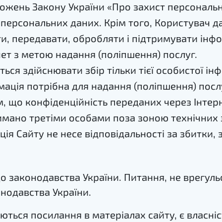
ложень Закону України «Про захист персональ
 персональних даних. Крім того, Користувач да
, передавати, обробляти і підтримувати інфо
ет з метою надання (поліпшення) послуг.
ться здійснювати збір тільки тієї особистої ін
рмація потрібна для надання (поліпшення) посл
, що конфіденційність переданих через Інтерн
мано третіми особами поза зоною технічних з
ація Сайту не несе відповідальності за збитки,
о законодавства України. Питання, не врегуль
онодавства України.
даються посилання в матеріалах сайту, є власніс