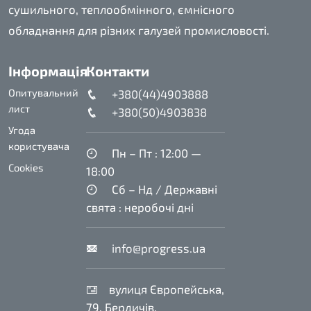
сушильного, теплообмінного, ємнісного
обладнання для різних галузей промисловості.
Інформація
Контакти
Опитувальний
+380(44)4903888
лист
+380(50)4903838
Угода
користувача
Пн – Пт : 12:00 —
Cookies
18:00
Сб – Нд / Державні
свята : неробочі дні
info@progress.ua
вулиця Європейська,
79, Бердичів,