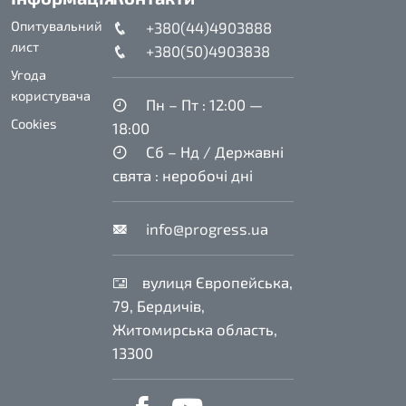
Опитувальний
+380(44)4903888
лист
+380(50)4903838
Угода
користувача
Пн – Пт : 12:00 —
Cookies
18:00
Сб – Нд / Державні
свята : неробочі дні
info@progress.ua
вулиця Європейська,
79, Бердичів,
Житомирська область,
13300